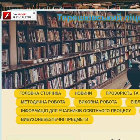
Терешківський ліц
ГОЛОВНА СТОРІНКА
НОВИНИ
ПРОЗОРІСТЬ ТА
МЕТОДИЧНА РОБОТА
ВИХОВНА РОБОТА
БІБ
ІНФОРМАЦІЯ ДЛЯ УЧАСНИКІВ ОСВІТНЬОГО ПРОЦЕСУ
ВИБУХОНЕБЕЗПЕЧНІ ПРЕДМЕТИ