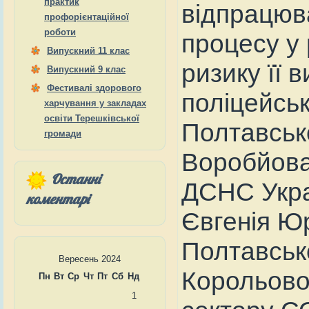
практик
відпрацюва
профорієнтаційної
роботи
процесу у 
Випускний 11 клас
ризику її 
Випускний 9 клас
Фестивалі здорового
поліцейсь
харчування у закладах
освіти Терешківської
Полтавськ
громади
Воробйова
Останні
ДСНС Укра
коментарі
Євгенія Ю
Полтавськ
Вересень 2024
Корольової
Пн
Вт
Ср
Чт
Пт
Сб
Нд
1