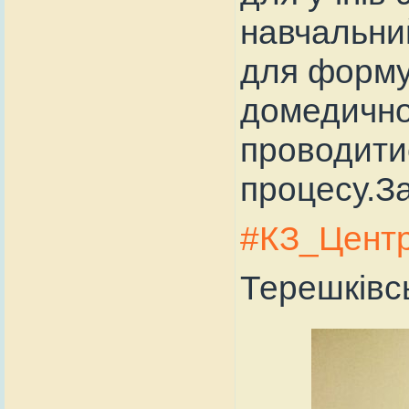
навчальний
для форму
домедичної
проводитис
процесу.За
#КЗ_Центр
Терешківсь