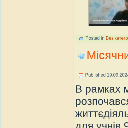
Posted in
Без катего
Місячни
Published
19.09.202
В рамках м
розпочавс
життєдіяль
для учнів 