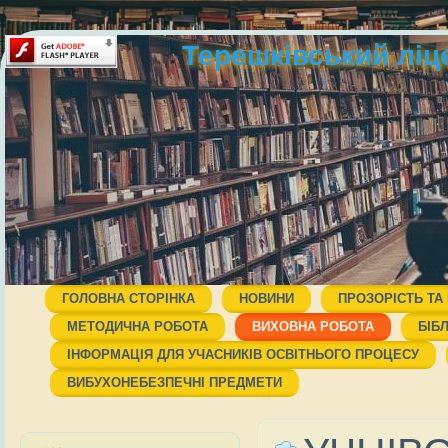
Терешківський ліц
ГОЛОВНА СТОРІНКА
НОВИНИ
ПРОЗОРІСТЬ ТА
МЕТОДИЧНА РОБОТА
ВИХОВНА РОБОТА
БІБ
ІНФОРМАЦІЯ ДЛЯ УЧАСНИКІВ ОСВІТНЬОГО ПРОЦЕСУ
ВИБУХОНЕБЕЗПЕЧНІ ПРЕДМЕТИ