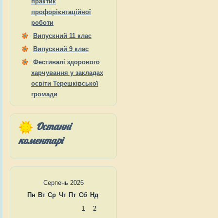
практик
профорієнтаційної
роботи
Випускний 11 клас
Випускний 9 клас
Фестивалі здорового
харчування у закладах
освіти Терешківської
громади
Останні
коментарі
Серпень 2026
Пн
Вт
Ср
Чт
Пт
Сб
Нд
1
2