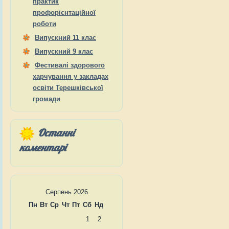
практик
профорієнтаційної
роботи
Випускний 11 клас
Випускний 9 клас
Фестивалі здорового
харчування у закладах
освіти Терешківської
громади
Останні
коментарі
Серпень 2026
Пн
Вт
Ср
Чт
Пт
Сб
Нд
1
2