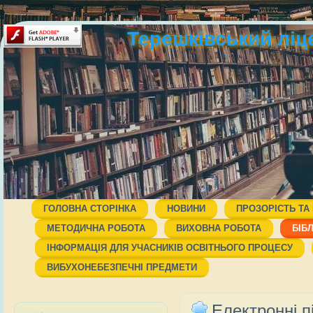
Терешківський ліц
ГОЛОВНА СТОРІНКА
НОВИНИ
ПРОЗОРІСТЬ ТА
МЕТОДИЧНА РОБОТА
ВИХОВНА РОБОТА
БІБ
ІНФОРМАЦІЯ ДЛЯ УЧАСНИКІВ ОСВІТНЬОГО ПРОЦЕСУ
ВИБУХОНЕБЕЗПЕЧНІ ПРЕДМЕТИ
Електронні п