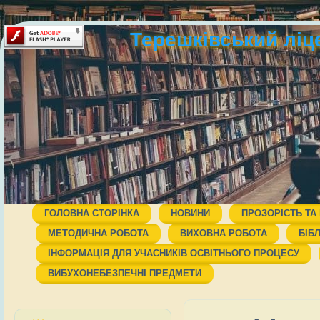
Терешківський ліц
ГОЛОВНА СТОРІНКА
НОВИНИ
ПРОЗОРІСТЬ ТА
МЕТОДИЧНА РОБОТА
ВИХОВНА РОБОТА
БІБ
ІНФОРМАЦІЯ ДЛЯ УЧАСНИКІВ ОСВІТНЬОГО ПРОЦЕСУ
ВИБУХОНЕБЕЗПЕЧНІ ПРЕДМЕТИ