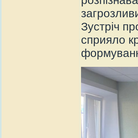
загрозливи
Зустріч пр
сприяло к
формуванн