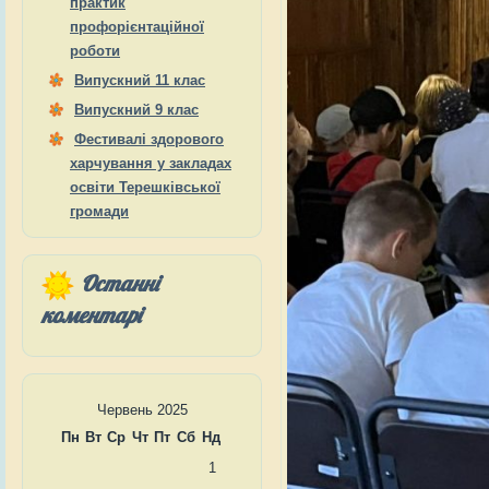
практик
профорієнтаційної
роботи
Випускний 11 клас
Випускний 9 клас
Фестивалі здорового
харчування у закладах
освіти Терешківської
громади
Останні
коментарі
Червень 2025
Пн
Вт
Ср
Чт
Пт
Сб
Нд
1