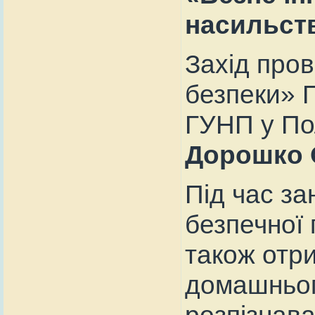
насильст
Захід пров
безпеки» П
ГУНП у Пол
Дорошко 
Під час за
безпечної 
також отр
домашньог
розпізнава