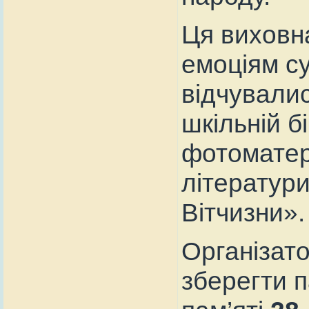
Ця виховн
емоціям су
відчувалис
шкільній б
фотоматері
літератури
Вітчизни».
Організато
зберегти п