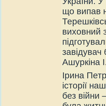
України. У 
що випав 
Терешківсь
виховний з
підготувал
завідувач 
Ашуркіна І
Ірина Петр
історії на
без війни 
була житн