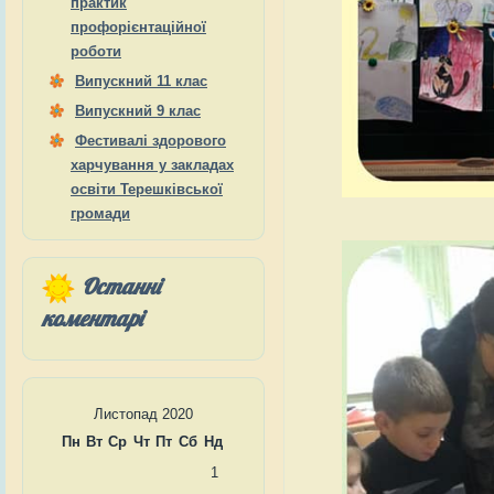
практик
профорієнтаційної
роботи
Випускний 11 клас
Випускний 9 клас
Фестивалі здорового
харчування у закладах
освіти Терешківської
громади
Останні
коментарі
Листопад 2020
Пн
Вт
Ср
Чт
Пт
Сб
Нд
1