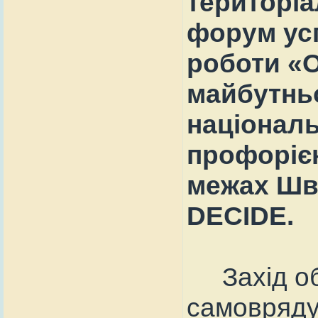
територіа
форум усп
роботи «О
майбутньо
національ
профорієнт
межах Шв
DECIDE.
Захід об’
самоврядув