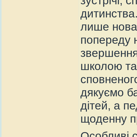
зустрічі, с
дитинства
лише нова
попереду н
звершення
школою та 
сповненог
дякуємо ба
дітей, а п
щоденну п
Особливі 