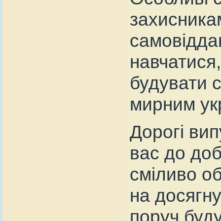
захисникам
самовіддан
навчатися,
будувати с
мирним ук
Дорогі вип
вас до добр
сміливо об
на досягну
поруч буду