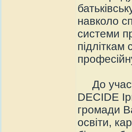
батьківськ
навколо с
системи пр
підліткам 
професійн
До участі
DECIDE Ір
громади В
освіти, ка