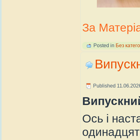
За Матері
Posted in
Без катего
Випускн
Published
11.06.202
Випускний
Ось і наст
одинадцят