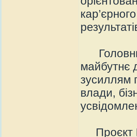
орієнтован
кар’єрного
результаті
Головний
майбутнє 
зусиллям г
влади, бі
усвідомле
Проєкт D