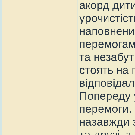
акорд дит
урочистіст
наповнени
перемогам
та незабут
стоять на 
відповідал
Попереду у
перемоги. 
назавжди з
та друзі, 