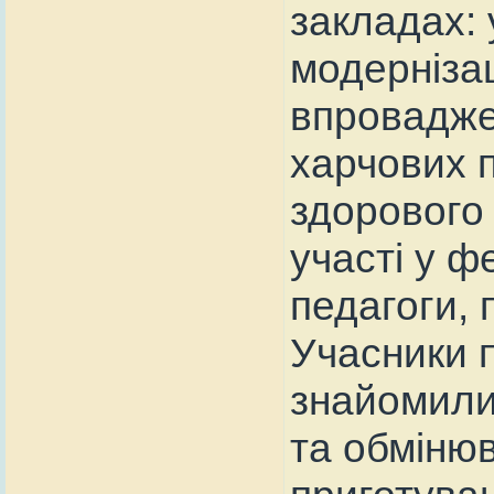
закладах:
модернізац
впроваджен
харчових 
здорового 
участі у ф
педагоги, 
Учасники п
знайомили
та обміню