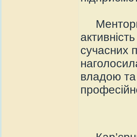
Менторка 
активність
сучасних п
наголосила
владою та
професійн
Кар’єрни