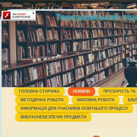
Терешківський ліц
ГОЛОВНА СТОРІНКА
НОВИНИ
ПРОЗОРІСТЬ ТА
МЕТОДИЧНА РОБОТА
ВИХОВНА РОБОТА
БІБ
ІНФОРМАЦІЯ ДЛЯ УЧАСНИКІВ ОСВІТНЬОГО ПРОЦЕСУ
ВИБУХОНЕБЕЗПЕЧНІ ПРЕДМЕТИ