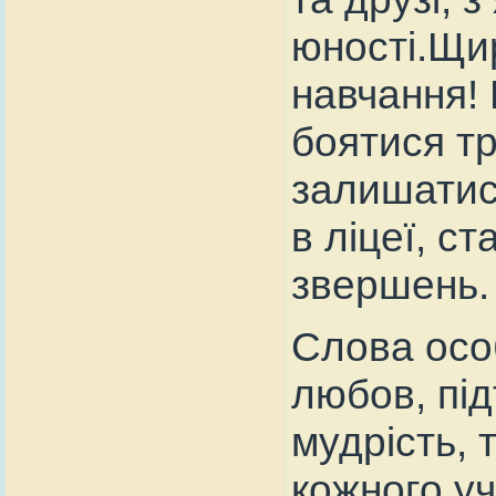
юності.Щи
навчання! 
боятися тр
залишатис
в ліцеї, с
звершень.
Слова осо
любов, під
мудрість, 
кожного у