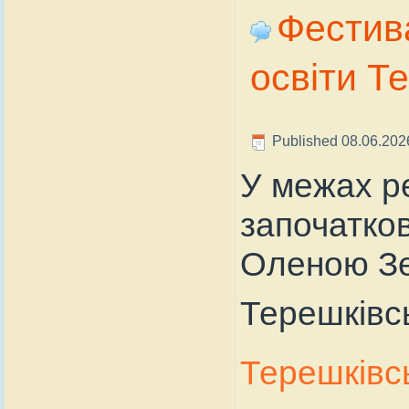
Фестива
освіти Т
Published
08.06.202
У межах р
започатков
Оленою Зе
Терешківс
Терешківсь