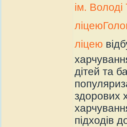
ім. Володі
ліцею
Голо
ліцею
відб
харчуванн
дітей та б
популяриза
здорових 
харчуванн
підходів д