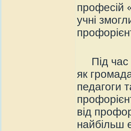
професій «
учні змогл
профорієн
Під час д
як громада
педагоги 
профорієн
від профор
найбільш 