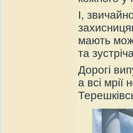
І, звичайн
захисницям
мають можл
та зустріч
Дорогі вип
а всі мрії
Терешківсь