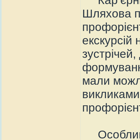
Шляхова п
профорієн
екскурсій 
зустрічей,
формуванн
мали можл
викликами
профорієнт
Особливу 