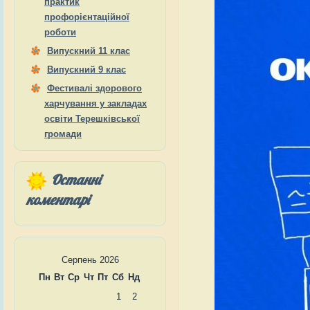
практик
профорієнтаційної
роботи
Випускний 11 клас
Випускний 9 клас
Фестивалі здорового
харчування у закладах
освіти Терешківської
громади
Останні
коментарі
Серпень 2026
Пн
Вт
Ср
Чт
Пт
Сб
Нд
1
2