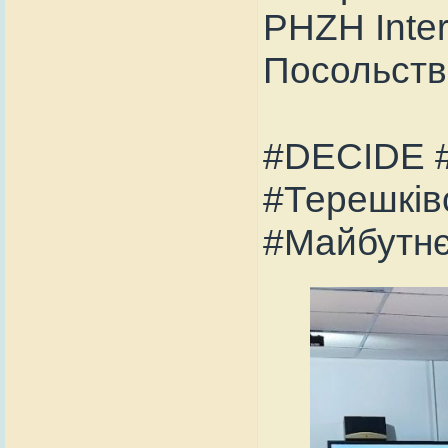
PHZH Inter
Посольства
#DECIDE #
#Терешків
#Майбутн