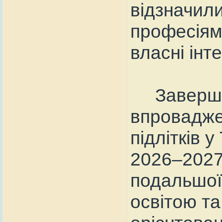
відзначил
професіям
власні інт
Завершив
впровадже
підлітків 
2026–2027
подальшої
освітою т