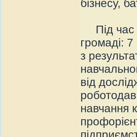
бізнесу, ба
Під час п
громаді: 7
з результа
навчально
від дослід
роботодавц
навчання к
профорієнт
підприємст