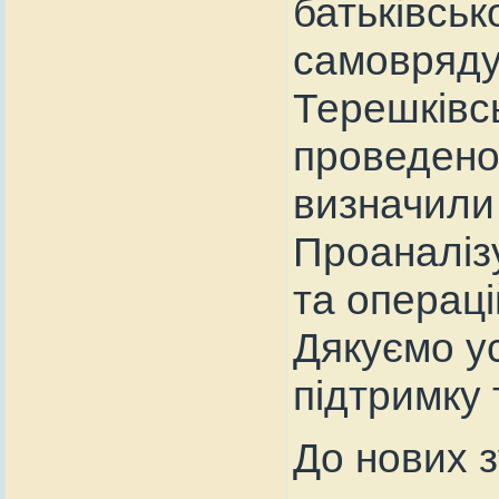
батьківськ
самовряду
Терешківс
проведено 
визначили 
Проаналіз
та операцій
Дякуємо ус
підтримку 
До нових з