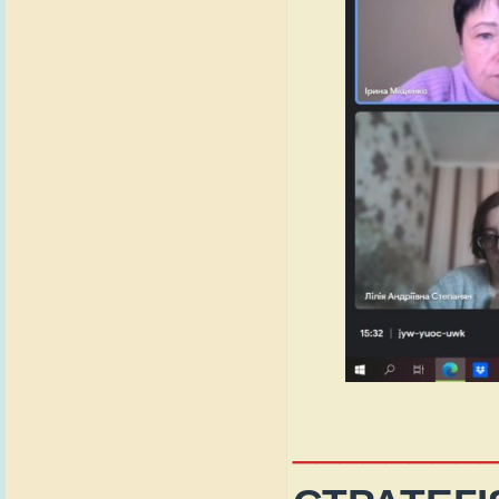
________