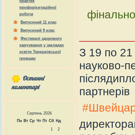
практик
профорієнтаційної
фінально
роботи
Випускний 11 клас
Випускний 9 клас
________
Фестивалі здорового
харчування у закладах
З 19 по 21
освіти Терешківської
громади
науково-п
післядипло
Останні
коментарі
партнерів
#Швейцар
Серпень 2026
директора
Пн
Вт
Ср
Чт
Пт
Сб
Нд
1
2