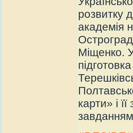
Українськ
розвитку 
академія н
Остроград
Міщенко. У
підготовка
Терешківсь
Полтавсько
карти» і ї
завданнями