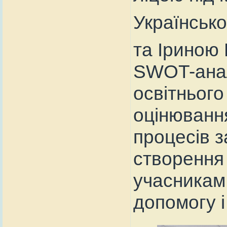
Українськ
та Іриною 
SWOT-анал
освітнього
оцінювання
процесів 
створення
учасникам 
допомогу і