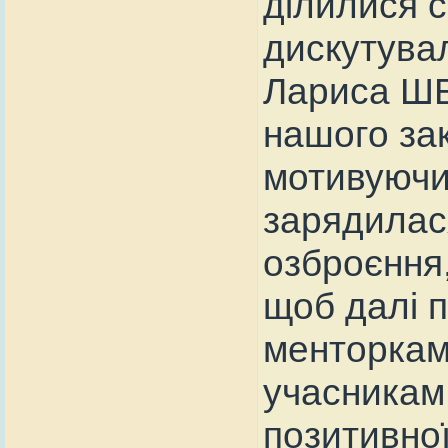
ділилися с
дискутува
Лариса ШЕ
нашого зак
мотивуючи
зарядилася
озброєння,
щоб далі 
менторкам
учасникам 
позитивно