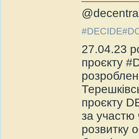
@decentral
#DECIDE#D
27.04.23 р
проєкту #
розроблен
Терешківсь
проєкту D
за участю 
розвитку о