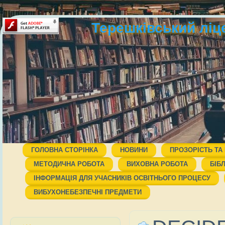
Терешківський ліц
ГОЛОВНА СТОРІНКА
НОВИНИ
ПРОЗОРІСТЬ ТА
МЕТОДИЧНА РОБОТА
ВИХОВНА РОБОТА
БІБ
ІНФОРМАЦІЯ ДЛЯ УЧАСНИКІВ ОСВІТНЬОГО ПРОЦЕСУ
ВИБУХОНЕБЕЗПЕЧНІ ПРЕДМЕТИ