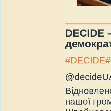
________
DECIDE –
демократ
#DECIDE
#
@decideU
Відновлено
нашої гром