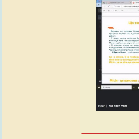
________