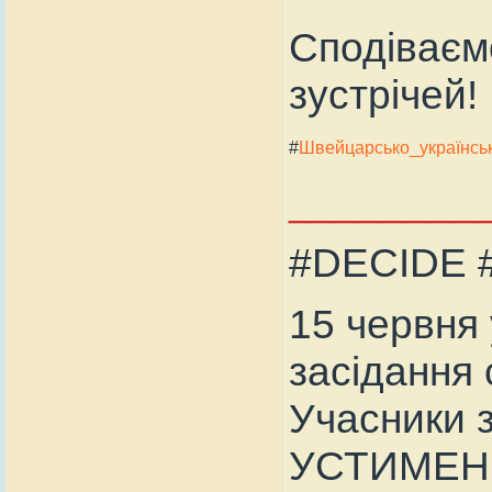
Сподіваєм
зустрічей!
#
Швейцарсько_українс
________
#DECIDE
15 червня 
засідання с
Учасники з
УСТИМЕНК