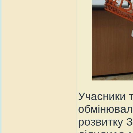
Учасники 
обмінювал
розвитку З