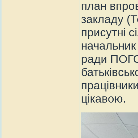
план впров
закладу (Т
присутні с
начальник 
ради ПОГО
батьківськ
працівники
цікавою.