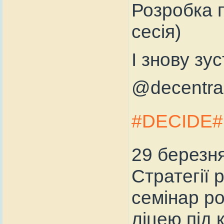
Розробка п
сесія)
І знову зус
@decentral
#DECIDE
29 березня
Стратегії
семінар ро
ліцею під