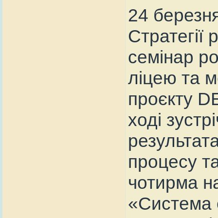
24 березня
Стратегії 
семінар ро
ліцею та 
проєкту DE
ході зустр
результата
процесу т
чотирма н
«Система о