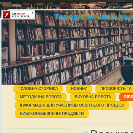
Терешківський ліц
ГОЛОВНА СТОРІНКА
НОВИНИ
ПРОЗОРІСТЬ ТА
МЕТОДИЧНА РОБОТА
ВИХОВНА РОБОТА
БІБ
ІНФОРМАЦІЯ ДЛЯ УЧАСНИКІВ ОСВІТНЬОГО ПРОЦЕСУ
ВИБУХОНЕБЕЗПЕЧНІ ПРЕДМЕТИ