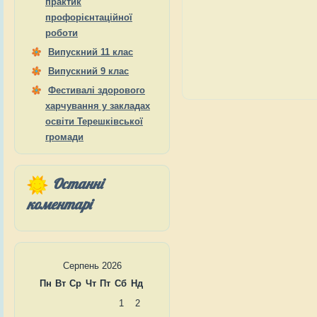
практик
профорієнтаційної
роботи
Випускний 11 клас
Випускний 9 клас
Фестивалі здорового
харчування у закладах
освіти Терешківської
громади
Останні
коментарі
Серпень 2026
Пн
Вт
Ср
Чт
Пт
Сб
Нд
1
2