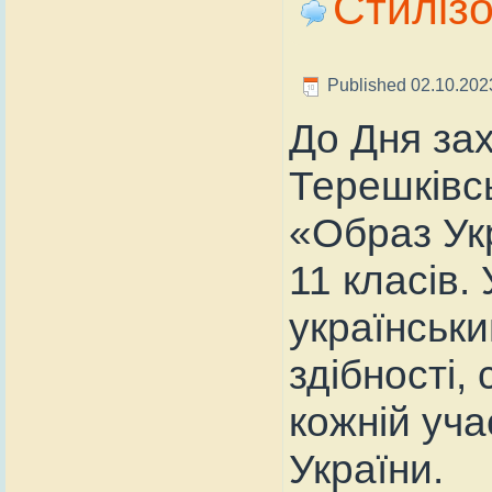
Стиліз
Published
02.10.202
До Дня зах
Терешківс
«Образ Укр
11 класів.
українськ
здібності,
кожній уч
України.