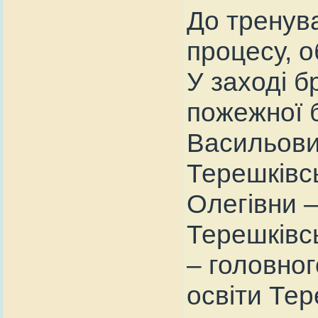
До тренува
процесу, о
У заході б
пожежної б
Васильови
Терешківсь
Олегівни –
Терешківсь
– головног
освіти Тер