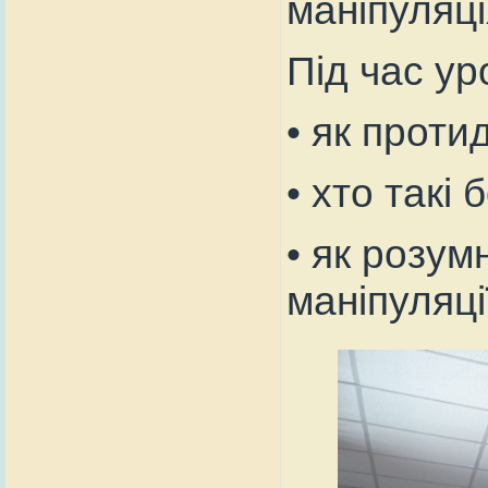
маніпуляці
Під час ур
• як проти
• хто такі 
• як розум
маніпуляці