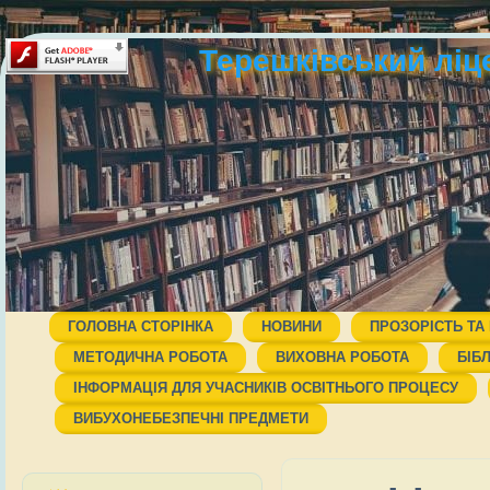
Терешківський ліц
ГОЛОВНА СТОРІНКА
НОВИНИ
ПРОЗОРІСТЬ ТА
МЕТОДИЧНА РОБОТА
ВИХОВНА РОБОТА
БІБ
ІНФОРМАЦІЯ ДЛЯ УЧАСНИКІВ ОСВІТНЬОГО ПРОЦЕСУ
ВИБУХОНЕБЕЗПЕЧНІ ПРЕДМЕТИ