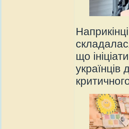
Наприкінці
складалася
що ініціат
українців 
критичного