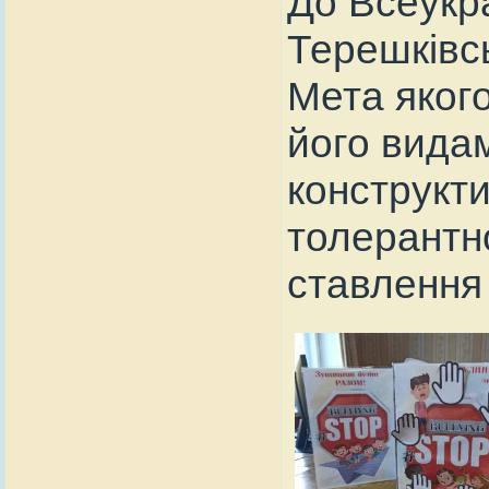
До Всеукра
Терешківсь
Мета якого
його вида
конструкти
толерантн
ставлення 