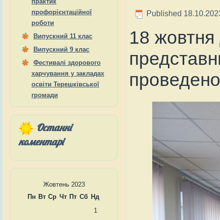
практик
профорієнтаційної
Published
18.10.202
роботи
18 жовтня 
Випускний 11 клас
Випускний 9 клас
представн
Фестивалі здорового
проведено 
харчування у закладах
освіти Терешківської
громади
Останні
коментарі
Жовтень 2023
Пн
Вт
Ср
Чт
Пт
Сб
Нд
1