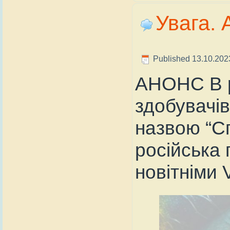
Увага. 
Published
13.10.202
АНОНС В р
здобувачів
назвою “С
російська 
новітніми