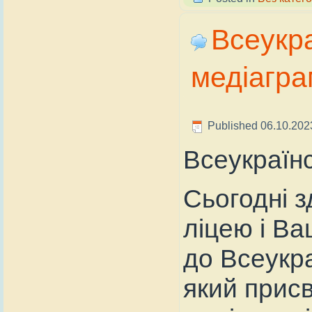
Всеукра
медіагра
Published
06.10.202
Всеукраїнс
Сьогодні з
ліцею і Вац
до Всеукра
який присв