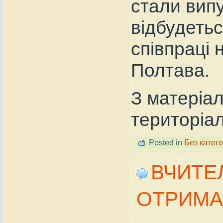
стали вип
відбудетьс
співпраці
Полтава.
З матеріа
територіа
Posted in
Без катего
ВЧИТЕ
ОТРИМА