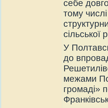
себе довго
тому числ
структурни
сільської 
У Полтавсь
до впрова
Решетилівс
межами По
громаді» п
Франківськ