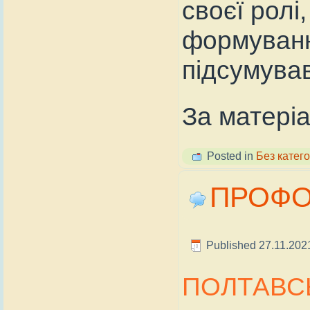
своєї ролі
формування
підсумував
За матері
Posted in
Без катего
ПРОФО
Published
27.11.202
ПОЛТАВС