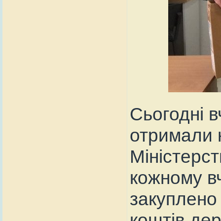
Сьогодні в
отримали н
Міністерс
кожному вч
закуплено
коштів дер