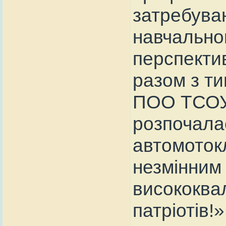
затребуван
навчальном
перспектив
разом з т
ПОО ТСОУ –
розпочалас
автомоток
незмінним
висококвал
патріотів!