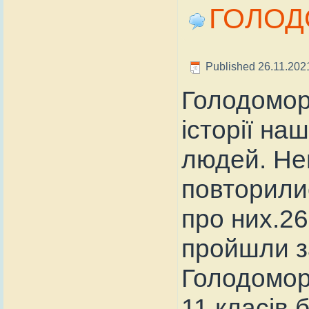
ГОЛО
Published
26.11.202
Голодомор 
історії на
людей. Не
повторилис
про них.26
пройшли з
Голодомору
11 класів 