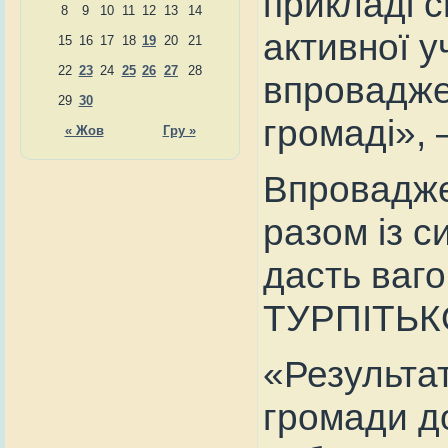
прикладі с
8
9
10
11
12
13
14
активної у
15
16
17
18
19
20
21
22
23
24
25
26
27
28
впровадже
29
30
громаді», 
« Жов
Гру »
Впровадже
разом із 
дасть ваго
ТУРПІТЬК
«Результат
громади д