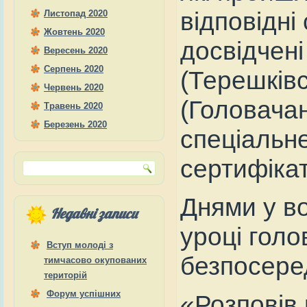
відповідні
Листопад 2020
Жовтень 2020
досвідчен
Вересень 2020
Серпень 2020
(Терешків
Червень 2020
(Головача
Травень 2020
Березень 2020
спеціальне
сертифікат
Днями у в
Недавні записи
уроці голо
Вступ молоді з
безпосере
тимчасово окупованих
територій
Форум успішних
«Розповів 