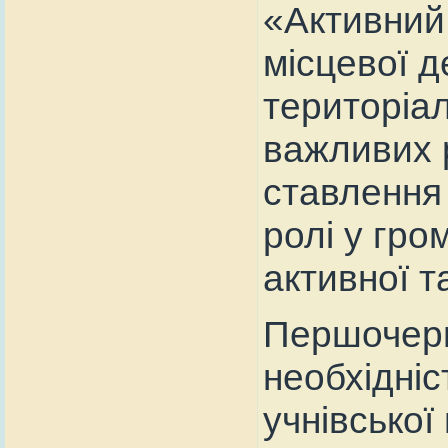
«Активний 
місцевої д
територіал
важливих р
ставлення 
ролі у гро
активної т
Першочерг
необхідніс
учнівської