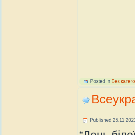
Posted in
Без катего
Всеукра
Published
25.11.202
“День біло