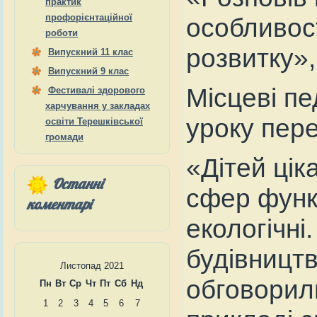
практик
профорієнтаційної
особливост
роботи
розвитку»
Випускний 11 клас
Випускний 9 клас
Місцеві пе
Фестивалі здорового
харчування у закладах
уроку пере
освіти Терешківської
громади
«Дітей цік
Останні
сфер функц
коментарі
екологічні
будівництв
Листопад 2021
обговорил
Пн
Вт
Ср
Чт
Пт
Сб
Нд
1
2
3
4
5
6
7