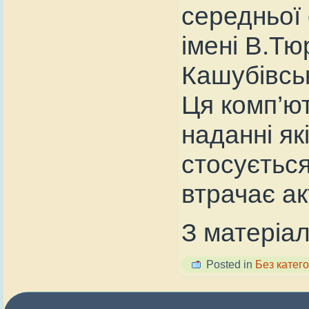
середньої о
імені В.Тю
Кашубівськ
Ця комп’ю
наданні як
стосується
втрачає ак
З матеріа
Posted in
Без катего