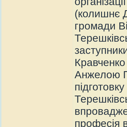
організаці
(колишнє 
громади Ві
Терешківсь
заступник
Кравченко
Анжелою П
підготовку 
Терешківсь
впроваджен
професія в