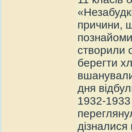
«Незабудк
причини, 
познайоми
створили с
берегти х
вшанували
дня відбу
1932-1933 р
переглянул
дізналися 