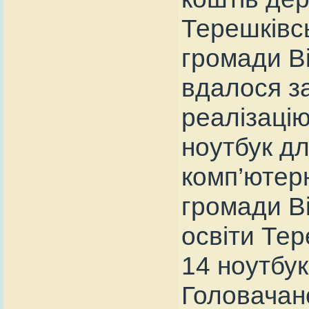
Терешківсь
громади Ві
вдалося за
реалізацію
ноутбук дл
комп’ютерн
громади Ві
освіти Тер
14 ноутбук
Головачан