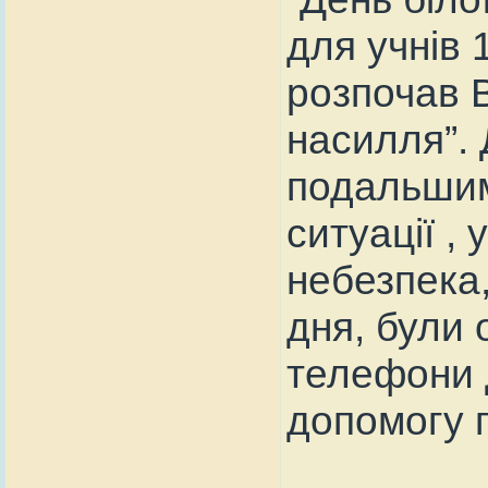
для учнів 
розпочав В
насилля”. 
подальшим
ситуації ,
небезпека
дня, були 
телефони д
допомогу 