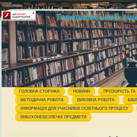
Терешківський ліц
ГОЛОВНА СТОРІНКА
НОВИНИ
ПРОЗОРІСТЬ ТА
МЕТОДИЧНА РОБОТА
ВИХОВНА РОБОТА
БІБ
ІНФОРМАЦІЯ ДЛЯ УЧАСНИКІВ ОСВІТНЬОГО ПРОЦЕСУ
ВИБУХОНЕБЕЗПЕЧНІ ПРЕДМЕТИ