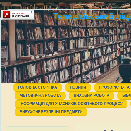
Терешківський ліц
ГОЛОВНА СТОРІНКА
НОВИНИ
ПРОЗОРІСТЬ ТА
МЕТОДИЧНА РОБОТА
ВИХОВНА РОБОТА
БІБ
ІНФОРМАЦІЯ ДЛЯ УЧАСНИКІВ ОСВІТНЬОГО ПРОЦЕСУ
ВИБУХОНЕБЕЗПЕЧНІ ПРЕДМЕТИ