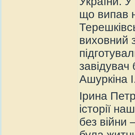
України. У 
що випав 
Терешківсь
виховний з
підготувал
завідувач 
Ашуркіна І
Ірина Петр
історії на
без війни 
була житн