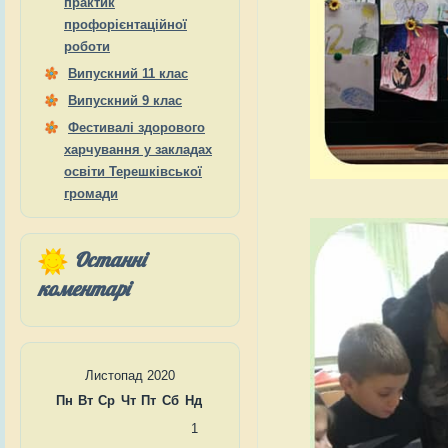
практик
профорієнтаційної
роботи
Випускний 11 клас
Випускний 9 клас
Фестивалі здорового
харчування у закладах
освіти Терешківської
громади
Останні
коментарі
Листопад 2020
Пн
Вт
Ср
Чт
Пт
Сб
Нд
1