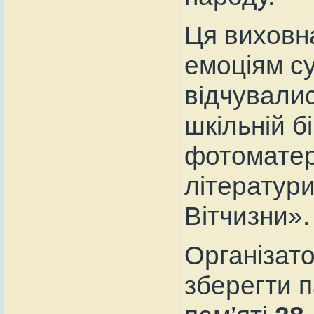
Ця виховн
емоціям су
відчувалис
шкільній б
фотоматері
літератури
Вітчизни».
Організато
зберегти п