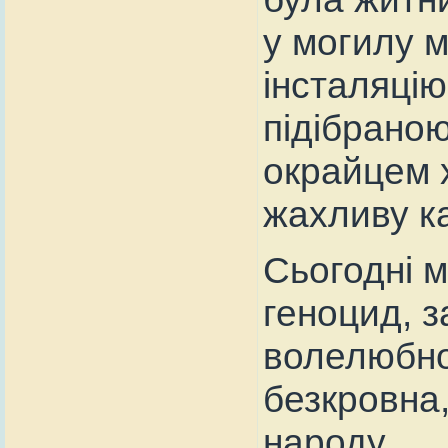
у могилу 
інсталяцію
підібраною
окрайцем х
жахливу к
Сьогодні 
геноцид, з
волелюбної
безкровна,
народу.