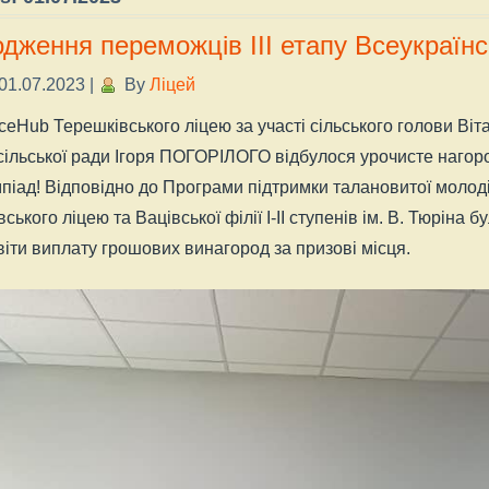
дження переможців ІІІ етапу Всеукраїнс
01.07.2023
|
By
Ліцей
ceHub Терешківського ліцею за участі сільського голови Віт
сільської ради Ігоря ПОГОРІЛОГО відбулося урочисте нагор
мпіад! Відповідно до Програми підтримки талановитої молоді, 
вського ліцею та Вацівської філії І-ІІ ступенів ім. В. Тюрін
іти виплату грошових винагород за призові місця.