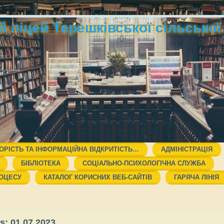
 ліцей Терешківської сільської
ОРІСТЬ ТА ІНФОРМАЦІЙНА ВІДКРИТІСТЬ…
АДМІНІСТРАЦІЯ
БІБЛІОТЕКА
СОЦІАЛЬНО-ПСИХОЛОГІЧНА СЛУЖБА
РОЦЕСУ
КАТАЛОГ КОРИСНИХ ВЕБ-САЙТІВ
ГАРЯЧА ЛІНІЯ
es:
01.07.2023