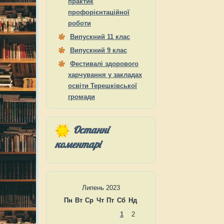
практик
профорієнтаційної
роботи
Випускний 11 клас
Випускний 9 клас
Фестивалі здорового
харчування у закладах
освіти Терешківської
громади
Останні
коментарі
Липень 2023
Пн
Вт
Ср
Чт
Пт
Сб
Нд
1
2