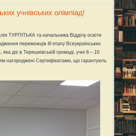
ьких учнівських олімпіад!
алія ТУРПІТЬКА та начальника Відділу освіти
одження переможців ІІІ етапу Всеукраїнських
яка діє в Терешківській громаді, учні 6 – 10
а були нагороджені Сертифікатами, що гарантують