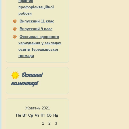
практик
профорієнтаційної
роботи
Випускний 11 клас
Випускний 9 клас
Фестивалі здорового
харчування у закладах
освіти Терешківської
громади
Останні
коментарі
Жовтень 2021
Пн
Вт
Ср
Чт
Пт
Сб
Нд
1
2
3